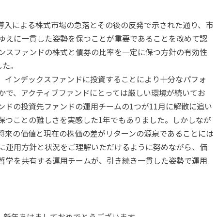
人生の折り返し地点に立ちました。また社会人となってからは四
では褒められないワーカホリックだと思っています。仕事する
の導入による株式市場の急落とその後の反発で示された通り、市
読書も仕事に関連するものが大半で（そもそも最近は読書する
ゆえに一貫した姿勢を保つことが重要であることを改めて認
たりする情報を仕事に活かせないかと思いながら歩きます。ジ
ンスファンドの株式と債券の比率を一定に保つ方針の有効性
て仕事のアイデアを出すことに繋がっています。趣味は何です
した。
「趣味は仕事です」と回答してしまいます。世間の流行もよく
、インデックスファンドに投資することにより十分なパフォ
人ではないか」と苦笑いしてしまいますが、それが自分らしさ
かで、アクティブファンドにとっては厳しい環境が続いてお
ンドの投資先ファンドの運用チームの1つが11月に解散に追い
保つことの難しさを実感した1年でもありました。しかしなが
将来の価値と現在の株価の差がリターンの源泉であることには
に運用方針と状況をご理解いただけるように努めながら、価
んじるのではなく、まだできることがあるのではないか」「も
哲学を共有する運用チームが、引き続き一貫した姿勢で運用
とが生活のリズムになっています。
。自分自身の思考やスキルに変化を与えることが成長へと導い
928年）は「変えられるものが２つある。それは自分と未来だ。
バーン（1910年-1970年）も「他人と過去は変えられない
新年あけましておめでとうございます。