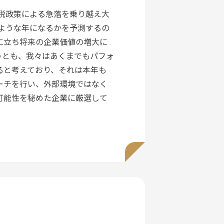
関税政策による急落を乗り越え大
して長期資産形成に取り組む人
のような年になるかを予測するの
に立ち将来の企業価値の増大に
サービスを皆さまへお届けする
うとも、我々はあくまでもパフォ
お客さまに貢献できる会社であ
ると考えており、それは本年も
ーチを行い、外部環境ではなく
可能性を秘めた企業に厳選して
。