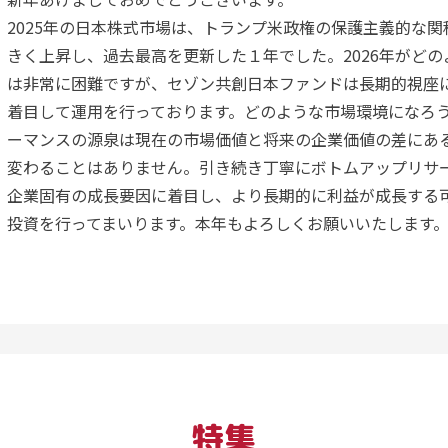
2025年の日本株式市場は、トランプ米政権の保護主義的な
られるのであれば、より良い社会が実現され、投資信託を活用
きく上昇し、過去最高を更新した１年でした。2026年がど
れる人も増えていくでしょう。
は非常に困難ですが、セゾン共創日本ファンドは長期的視座
続けていきます。その変化に適応することが、より良い運用と
着目して運用を行っております。どのような市場環境になろ
セゾン投信は設立20周年を迎えますが、変化を止めることなく
ーマンスの源泉は現在の市場価値と将来の企業価値の差にあ
変わることはありません。引き続き丁寧にボトムアップリサ
企業固有の成長要因に着目し、より長期的に利益が成長する
投資を行ってまいります。本年もよろしくお願いいたします
特集