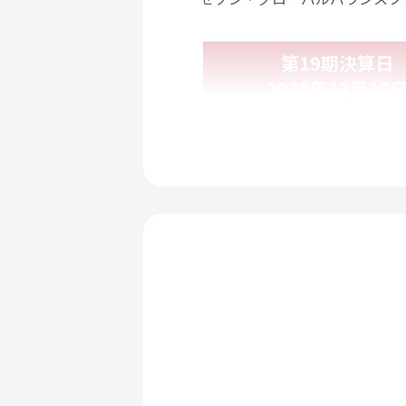
第19期決算日
2025年12月10
基準価額
純資産総額
期中のファンドリター