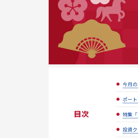
今月の
ポート
目次
特集「
投資ク