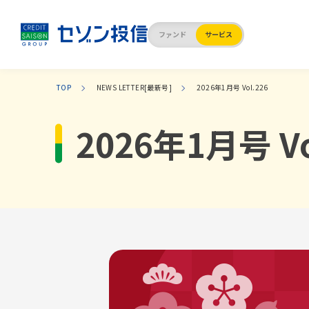
ファンド
サービス
TOP
NEWS LETTER[最新号]
2026年1月号 Vol.226
購入する・買い
知る・セミナー
定
2026年1月号 Vo
セミ
定期つみ
イベ