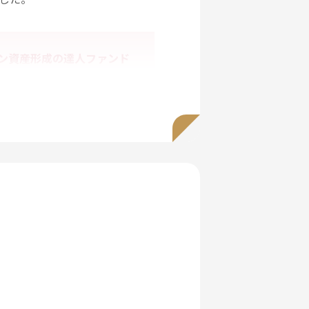
ン資産形成の達人ファンド
51,024円
4,337.4億円
9.1%
インベスターリターン）は2つ
ン（基準価額騰落率）を上回る
ーン」とは実際の投資行動の結
のことです。皆さまが長期保有
ンは安定しています。（2025