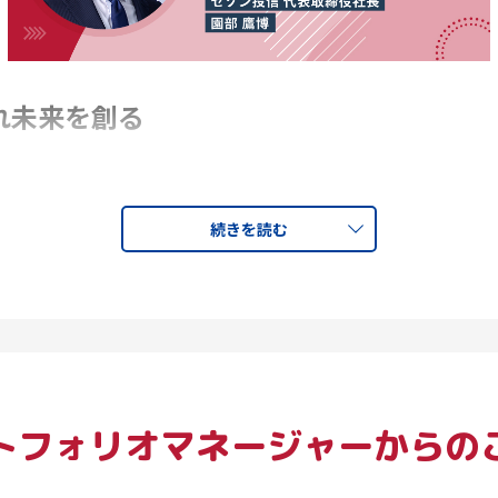
れ未来を創る
続きを読む
のご挨拶を申し上げます。本年も皆さまのご多幸をお祈り申し上げ
長期上昇相場の恩恵に甘えることなく、セゾン投信で働く全員
お約束します。新たな1年をご一緒できますこと、心から感謝
し地点
トフォリオマネージャーからの
ーとなった「LIFE SHIFT-100年時代の人生戦略」（東洋経
方が定着しました。