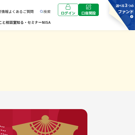
３
選べる
つの
ファンド
検索
業情報
よくあるご質問
ログイン
口座開設
こと相談室
知る・セミナー
NISA
ン投信の
セゾン・グローバル
ント投資
教育
バランスファンド
セゾン資産形成の
達人ファンド
セゾン資産形成の
共創日本ファンド