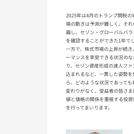
昨年10月に私は50歳となり
分自身を振り返ってみると今日
2025年は4月のトランプ関税
にはさほど興味がありません。
場の動きは予測が難しく、それ
街中でも見かけたり、耳に入っ
識し、セゾン・グローバルバラ
持することや頭をすっきりさせ
を確認することができた1年で
つけなければ」と思いつつも、
一方で、株式市場の上昇が続き
並べると我ながら「つまらない
ーマンスを享受できる状況のな
り、セゾン資産形成の達人ファ
込まれるなど、一貫した姿勢を
変化に適応し成長する
ら、どのような状況であっても
変わりがなく、受益者の皆さま
日々の暮らしの中で「現状に甘
値と価格の関係を重視する投資
必要なのか」を自問自答するこ
を行ってまいります。
その答えの1つは「変化」です
である野口英世（1876年-1
カナダ出身の精神科医エリック・