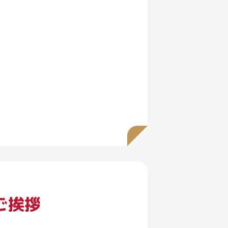
ます。
が日々成長して、お客さまにより
申し上げます。
ご挨拶
済新報社）が出版され、いまでは