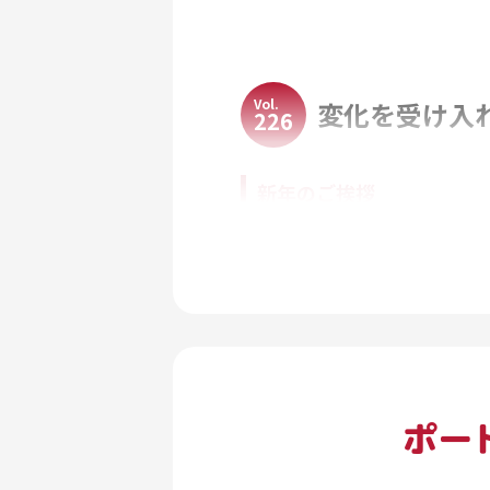
Vol.
変化を受け入
226
新年のご挨拶
2026年を迎え、謹んで新年
私たちは、15年以上にわたる
高い価値を提供していくことを
人生100年時代の折り返
ポー
10年前の2016年、ベストセラ
「人生100年時代」という考え