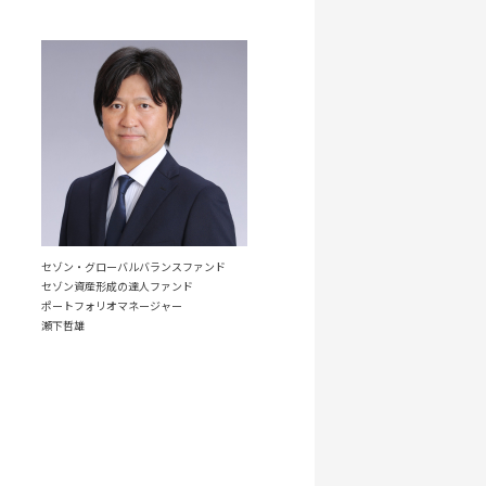
半世紀以上が経過しています。自
ことが好きで、それ以外のこと
時間の確保が難しいですが）、
ョギングも、仕事する体力を維
かと尋ねられると、「趣味を見
わかりません。このように書き
であると受け止めています。
セゾン・グローバルバランスファンド
セゾン資産形成の達人ファンド
ポートフォリオマネージャー
瀬下哲雄
っと自分を成長させるには何が
てくれます。医師であり細菌学者
」という言葉を残しました。また
が、自分と未来は変えられる。」