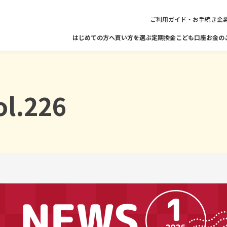
ご利用ガイド・お手続き
企
はじめての方へ
買い方を選ぶ
定期換金
こども口座
お金の
方を選ぶ
期換金・解約・引き継ぐ
l.226
セゾ
ナー・
定期換金サービス
「知りたい」に
カードで
解約
お役立ち
相続手続き
ポイ
たてプラン
スポット購入
金融
ント
お答えします
つみたて
コラム