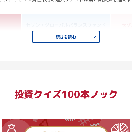
セゾン・グローバルバランスファンド
セゾ
日
続きを読む
30,351円
6,226.5億円
ン
6.1%
投資クイズ100本ノック
設定来の年換算投資家リターン（
のファンドともにファンドリター
結果となりました。「投資家リタ
果、投資家が得た平均的な収益率
を続けていることで、投資家リター