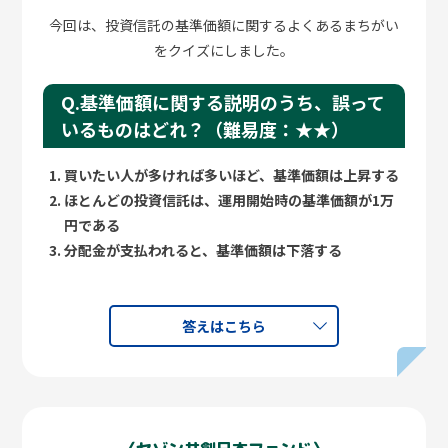
を大切にしています。業務改善や成長分野の強化、主力
利用前の気持ちは？
今回は、投資信託の基準価額に関するよくあるまちがい
事業との相乗効果や収益性が低い事業からの撤退など、
をクイズにしました。
「無料で気軽に相談できるなら、この機会にしっか
抜本的な改革に取組むことで企業価値の向上を図ること
り整理したい！」という前向きな気持ちと、「自分
がターンアラウンドです。中長期の投資スタイルと聞いて
Q.基準価額に関する説明のうち、誤って
のお金の状態が“まずい”って言われたらどうしよ
既存事業の進化や発展を指すエボリューションをイメー
う…」という不安が入り混じっていました。
いるものはどれ？（難易度：★★）
ジする方も多いでしょう。一方で過去と決別して変革を
持ち込むレボリューションがターンアラウンドであり、こ
相談をしてみて
買いたい人が多ければ多いほど、基準価額は上昇する
こにはまだ多くの投資リターンを得る機会があります。こ
ほとんどの投資信託は、運用開始時の基準価額が1万
のように書くと逆張りスタイルと思う方がいらっしゃる
印象に残ったFPのアドバイスや言葉は？
円である
かもしれませんが、あくまで企業価値向上が市場から評
重要なポイントについては、「補償内容をしっ
分配金が支払われると、基準価額は下落する
価される確信があってこその投資判断であり、単なる逆張
かり確認しておいた方がいいですよ」という一
りとは本質的に異なります。
言が特に心に響いたアドバイスでした。
事前に伝えた相談内容ではなかったですが、こ
答えはこちら
日本企業の「質」も変わった
れから始まる制度（こどもNISA）についてその
場で教えてもらえたのがよかったです。
それでは「今後も日本株式への投資は報われるのか」と
問われると、「日本企業の質が変化したので期待が持て
る」というのが私の回答です。企業経営の質は確実に向