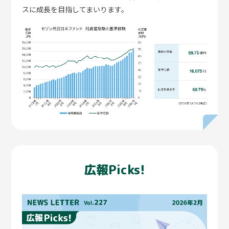
スに成長を目指してまいります。
心”に変えるきっかけになるかもしれません。「営業され
るのでは…」と心配な方も、どうぞご安心ください。あ
なたにあわせて具体的な目標や行動をご提案してまいり
ます。
セゾンお金のこと相談室について
詳しく見る
広報Picks!