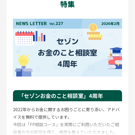
特集
オは非常に強固なものとなっています。
「なぜこの企業なのか」への答え
例えば昨年2月以降、組入比率1位の五洋建設について
は、当時お客さまから「なぜこのような企業を選別した
のか理解に苦しむ」といったご意見もいただきました。
それ以前に上位組入を行っていたアシックスに対しても、
株価上昇局面に入るまでは同様のご意見が寄せられてい
ました。しかし結果として、これらの企業はファンドパ
フォーマンスに大きく寄与してくれました。丁寧な企業
調査に基づく判断が実を結んだ例と言えるでしょう。む
しろ世の人々から「いいね」と言われるような企業ばか
「セゾンお金のこと相談室」4周年
り選んでいてはいけないと思っています。まだ市場が評価
していない企業価値の高まりを発掘することこそ私たち
2022年からお金に関するお困りごとに寄り添い、アドバ
の役割であり、現在の運用者である岩下は日々全力を尽
イスを無料で提供しています。
くしており頼もしい限りです。
今回は「FP相談コース」を実際にご利用いただいたご相
談者の方の許可を得て、感想を教えていただきました。