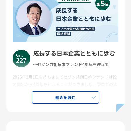
成長する日本企業とともに歩む
Vol.
227
～セゾン共創日本ファンド4周年を迎えて
2026年2月1日を持ちましてセゾン共創日本ファンドは設
定開始から4周年を迎えることができました。受益者の皆
さまにご支持いただきながらファンドが成長を続けてい
続きを読む
ることに心から御礼を申し上げます。
1年後にはNISA制度のつみたて投資枠対象商品の要件を満
たす見込みですし、今後更なる発展の機会が広がってい
くことを期待してワクワクしています。現在の運用体制
になって以降、セゾン共創日本ファンドのポートフォリ