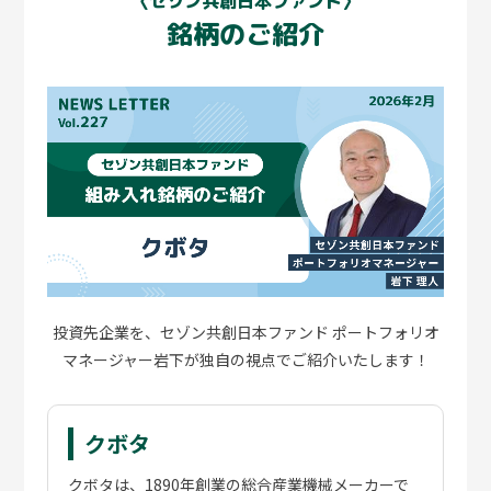
〈セゾン共創日本ファンド〉
上しています。利益成長を重視した経営、成長戦略の実
銘柄のご紹介
行、賃上げや人材育成への投資、株主や資本市場を意識
した経営姿勢など、これらを軽視する企業は市場から淘
汰される環境へと変わりました。私が社会人となったお
よそ四半世紀前は、とにかくコストカットや設備投資の
抑制、人員削減、非正規雇用の拡大、賃上げ先延ばしな
ど、その場しのぎの経営を行う会社が多く見られまし
た。金利と物価の上昇により、努力を怠る企業やいわゆ
るゾンビ企業は更に淘汰され、日本企業の質は一層高ま
相談後
っていくでしょう。これらの変化が目に見えて現れるとき
に、企業を選別するアクティブ投資の優位性が発揮される
相談後の変化は？
と考えています。
気持ちの変化
投資先企業を、セゾン共創日本ファンド ポートフォリオ
5年目に入ったセゾン共創日本ファンドに、引き続きご期
「大きな問題はなさそう！」とわかり、大きな
マネージャー岩下が独自の視点でご紹介いたします！
待ください。
安心感が生まれました。
行動の変化
保険の一部をさっそく見直し、改善しました。
クボタ
情報の棚卸しができ、“自分のお金の状態”をは
クボタは、1890年創業の総合産業機械メーカーで
っきり可視化できました。