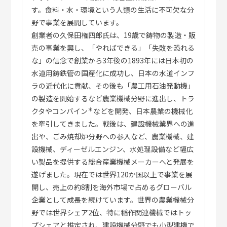
す。食料・水・環境という人類の生活に不可欠な分
これからやってみたいこと
野で事業を展開しています。
こどもNISAがスタートしたら活用したい！とい
創業者の久保田権四郎氏は、19歳で鋳物の製造・販
う新たな目標ができました。
売の事業を興し、「やればできる」「失敗を恐れる
相談室を利用してよかったと思うこと
な」の信念で創業から3年後の1893年には日本初の
水道用鋳鉄管の国産化に成功し、日本の水道インフ
自分のお金の現状がクリアになった
ラの近代化に貢献、その後も「農工用石油発動機」
保険や住宅ローンの見直しなど実際の行動につ
の製造を開始するなど農業機械分野に進出し、トラ
ながった
＊
クタやコンバイン
などを開発、日本農業の機械化
新しい制度（こどもNISAなど）を知り、将来へ
を牽引してきました。戦後は、建設機械業界への進
の準備が進んだ
出や、ごみ焼却炉分野への参入など、農業機械、建
どんな質問にもやさしく答えてくれるので、気軽
設機械、ディーゼルエンジン、水処理設備など幅広
に何でも相談できた
い製品を提供する総合産業機械メーカーへと発展を
遂げました。現在では世界120か国以上で事業を展
開し、売上の約8割を海外市場で占めるグローバル
全体の感想
企業として成長を続けています。世界の農業機械分
野では世界シェア2位、特に稲作関連機械ではトッ
相談はお金の話だけでなく、家族や住んでいる地域
プシェアと推定され、建設機械分野でも小型建機で