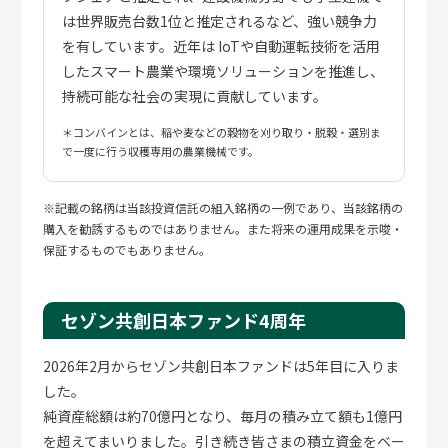
の話など雑談も交えながら進み、終始リラックスし
は世界販売台数1位と推定されるなど、強い競争力
て話すことができました。
を有しています。近年は IoTや自動運転技術を活用
お金のことは家族間でも意外と話しにくい。でも生
したスマート農業や環境ソリューションを推進し、
活に直結する大事なこと。赤裸々に相談できる場は
持続可能な社会の実現に貢献しています。
とても貴重でした。 プロに気軽に相談できること
で、“気になっていたけれど後回しにしていたこ
＊コンバインとは、稲や麦などの穀物を刈り取り・脱穀・選別ま
で一度に行う収穫専用の農業機械です。
と”を整理でき、自分の感じていたもやもやが間違
いではなかったと分かり、安心できたことが本当に
大きかった。 なんとなく不安なまま進めるのでは
※記載の銘柄は当該投資信託の組入銘柄の一例であり、当該銘柄の
購入を勧誘するものではありません。また将来の運用成果を示唆・
なく、「これで大丈夫」と思えることで、資産形成
保証するものでもありません。
を続けていく自信や前向きな気持ちが生まれ、継続
していけるモチベーションにもつながりました。
セゾン共創日本ファンド4周年
2026年2月からセゾン共創日本ファンドは5年目に入りま
お金のことは、誰にとっても大切なテーマ。
した。
一人で抱え込まず、まずは“話してみる”ことから始めて
純資産総額は約70億円となり、毎月の積み立て額も1億円
みませんか？
を超えてまいりました。引き続き皆さまの積立資金をベー
「お金のこと相談室」は、あなたの“もやもや”を“安