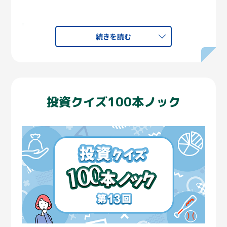
変わりゆく日本株への評価
相談の概要
日本株式市場への投資について、この15年で世の中の評
続きを読む
価が大きく変わったと実感しています。かつては「日本
株なんて保有する必要がない」「もう上がらない」と言
相談者プ
40代男性・既婚・子供あり
われ続けてきました。過去には世界の株式市場と比較し
ロフィー
相談内容：保険内容の見直しと、住宅
て年々プレゼンスが低下していた日本株式市場ですが、
ル
ローンについて相談したい
足元の日経平均株価は5万円を大きく超え、当時の悲観的
投資クイズ100本ノック
な見方について言及する人はほとんどいません。
コース
FP相談コース
往々にして人は、過去の延長線上で物事を捉えがちです
が、それは投資に限らず、ビジネスやプライベートなど
面談時間
60分
人生の全てにおいて、判断を誤ってしまう要因にもなり得
ます。
アドバイ
「セゾンお金のこと相談室」 黒須かお
ザー
り
ターンアラウンドを重視
だからこそ私たちはセゾン共創日本ファンドにおいて
相談前
「ターンアラウンド」をキーワードとした投資スタイル