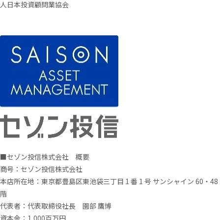
人日本投資顧問業協会
■セゾン投信株式会社 概要
商号：セゾン投信株式会社
本店所在地：東京都豊島区東池袋三丁目
1
番
1
号 サンシャイン
60
・
48
階
代表者：代表取締役社長
園部 鷹博
資本金：
1,000
百万円