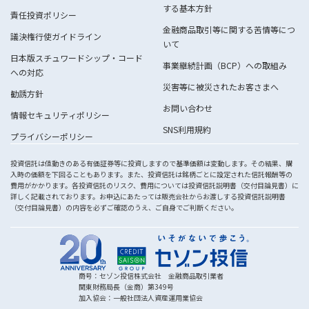
する基本方針
責任投資ポリシー
金融商品取引等に関する苦情等につ
議決権行使ガイドライン
いて
日本版スチュワードシップ・コード
事業継続計画（BCP）への取組み
への対応
災害等に被災されたお客さまへ
勧誘方針
お問い合わせ
情報セキュリティポリシー
SNS利用規約
プライバシーポリシー
投資信託は値動きのある有価証券等に投資しますので基準価額は変動します。その結果、購
入時の価額を下回ることもあります。また、投資信託は銘柄ごとに設定された信託報酬等の
費用がかかります。各投資信託のリスク、費用については投資信託説明書（交付目論見書）に
詳しく記載されております。お申込にあたっては販売会社からお渡しする投資信託説明書
（交付目論見書）の内容を必ずご確認のうえ、ご自身でご判断ください。
商号：セゾン投信株式会社 金融商品取引業者
関東財務局長（金商）第349号
加入協会：一般社団法人資産運用業協会