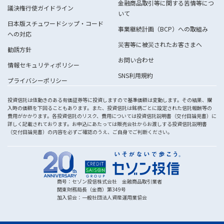
金融商品取引等に関する苦情等につ
議決権行使ガイドライン
いて
日本版スチュワードシップ・コード
事業継続計画（BCP）への取組み
への対応
災害等に被災されたお客さまへ
勧誘方針
お問い合わせ
情報セキュリティポリシー
SNS利用規約
プライバシーポリシー
投資信託は値動きのある有価証券等に投資しますので基準価額は変動します。その結果、購
入時の価額を下回ることもあります。また、投資信託は銘柄ごとに設定された信託報酬等の
費用がかかります。各投資信託のリスク、費用については投資信託説明書（交付目論見書）に
詳しく記載されております。お申込にあたっては販売会社からお渡しする投資信託説明書
（交付目論見書）の内容を必ずご確認のうえ、ご自身でご判断ください。
商号：セゾン投信株式会社 金融商品取引業者
関東財務局長（金商）第349号
加入協会：一般社団法人資産運用業協会