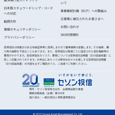
いて
日本版スチュワードシップ・コード
事業継続計画（BCP）への取組み
への対応
災害等に被災されたお客さまへ
勧誘方針
お問い合わせ
情報セキュリティポリシー
SNS利用規約
プライバシーポリシー
投資信託は値動きのある有価証券等に投資しますので基準価額は変動します。その結果、購
入時の価額を下回ることもあります。また、投資信託は銘柄ごとに設定された信託報酬等の
費用がかかります。各投資信託のリスク、費用については投資信託説明書（交付目論見書）に
詳しく記載されております。お申込にあたっては販売会社からお渡しする投資信託説明書
（交付目論見書）の内容を必ずご確認のうえ、ご自身でご判断ください。
商号：セゾン投信株式会社 金融商品取引業者
関東財務局長（金商）第349号
加入協会：一般社団法人資産運用業協会
© 2025 Saison Asset Management Co.,Ltd