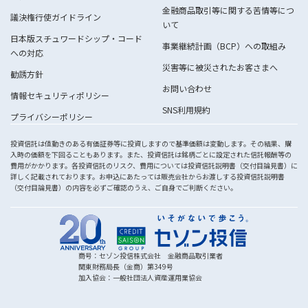
金融商品取引等に関する苦情等につ
議決権行使ガイドライン
いて
日本版スチュワードシップ・コード
事業継続計画（BCP）への取組み
への対応
災害等に被災されたお客さまへ
勧誘方針
お問い合わせ
情報セキュリティポリシー
SNS利用規約
プライバシーポリシー
投資信託は値動きのある有価証券等に投資しますので基準価額は変動します。その結果、購
入時の価額を下回ることもあります。また、投資信託は銘柄ごとに設定された信託報酬等の
費用がかかります。各投資信託のリスク、費用については投資信託説明書（交付目論見書）に
詳しく記載されております。お申込にあたっては販売会社からお渡しする投資信託説明書
（交付目論見書）の内容を必ずご確認のうえ、ご自身でご判断ください。
商号：セゾン投信株式会社 金融商品取引業者
関東財務局長（金商）第349号
加入協会：一般社団法人資産運用業協会