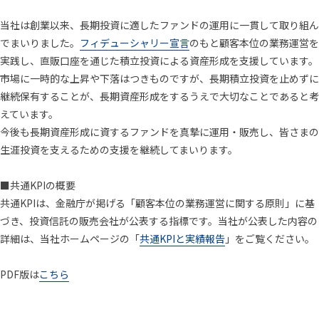
当社は創業以来、長期投資に適したファンドの運用に一貫して取り組ん
でまいりました。
フィデューシャリー宣言
のもと顧客本位の業務運営を
実践し、直販口座を通じた積立投資による資産形成を支援しています。
市場に一時的な上昇や下落はつきものですが、長期積立投資を止めずに
継続保有することが、長期資産形成をするうえで大切なことであると考
えています。
今後も長期資産形成に資するファンドを真摯に運用・販売し、皆さまの
生涯投資を支えるための支援を継続してまいります。
■共通KPIの概要
共通KPIは、金融庁が掲げる「顧客本位の業務運営に関する原則」に基
づき、投資信託の販売会社が公表する指標です。当社が公表した内容の
詳細は、当社ホームページの「
共通KPIと実績報告
」をご覧ください。
PDF版は
こちら