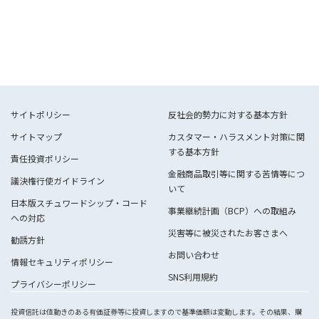
サイトポリシー
反社会的勢力に対する基本方針
サイトマップ
カスタマー・ハラスメント対策に関
する基本方針
責任投資ポリシー
金融商品取引等に関する苦情等につ
議決権行使ガイドライン
いて
日本版スチュワードシップ・コード
事業継続計画（BCP）への取組み
への対応
災害等に被災されたお客さまへ
勧誘方針
お問い合わせ
情報セキュリティポリシー
SNS利用規約
プライバシーポリシー
投資信託は値動きのある有価証券等に投資しますので基準価額は変動します。その結果、購