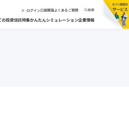
セゾン投信の
サービス
検索
口座開設
よくあるご質問
ログイン
ての投資信託
特集
かんたんシミュレーション
企業情報
運営
宣言
購入する・
初めての方へ
買い方を選ぶ
産運用業宣言2020
定期換金・
こども口座
解約・引き継ぐ
相談等
お金のことを
ご利用ガイド・
相談する
お手続き
ログイン
口座開設