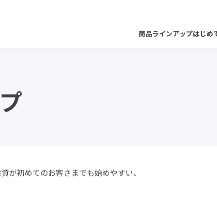
商品ラインアップ
はじめ
プ
セゾン資産形成の
セゾン共創
お客さま本位の業務
会社概要・運用体制等
達人ファンド
日本ファンド
フィデューシャリー
共通KPIと実績報告
セゾン投信における資
約款・規程等
取組み・方針・苦情
投資が初めてのお客さまでも始めやすい、