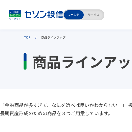
ファンド
サービス
TOP
商品ラインアップ
商品ラインアップ
企業情報TOP
商品ラインアッ
セゾン・グローバル
代表メッセージ
バランスファンド
「お客さま本位の業務運営」
への取り組み実績
財務状況
「金融商品が多すぎて、なにを選べば良いかわからない。」 
長期資産形成のための商品を３つご用意しています。
採用情報