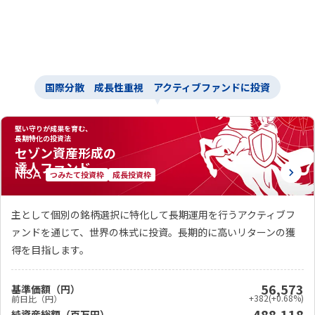
国際分散 成長性重視
アクティブファンドに投資
堅い守りが成果を育む、
長期特化の投資法
セゾン資産形成の
達人ファンド
つみたて投資枠
成長投資枠
主として個別の銘柄選択に特化して長期運用を行うアクティブフ
ァンドを通じて、世界の株式に投資。長期的に高いリターンの獲
得を目指します。
56,573
基準価額（円）
+382
(+0.68%)
前日比（円）
488,118
純資産総額（百万円）