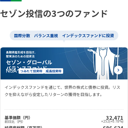
セゾン投信の3つのファンド
国際分散 バランス重視
インデックスファンドに投資
長期資産形成を目指す、
堅実派のための投資法
セゾン・グローバル
バランスファンド
つみたて投資枠
成長投資枠
インデックスファンドを通じて、世界の株式と債券に投資。リス
クを抑えながら安定したリターンの獲得を目指します。
32,471
基準価額（円）
+252
(+0.78%)
前日比（円）
686,624
純資産総額（百万円）