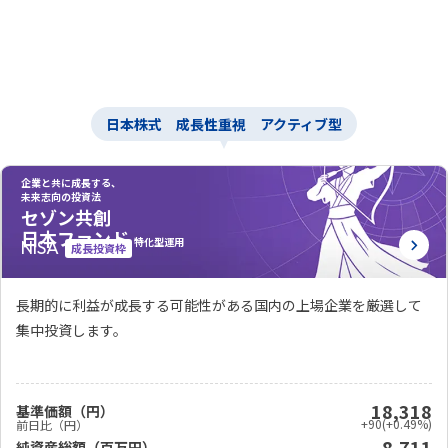
日本株式 成長性重視 アクティブ型
企業と共に成長する、
未来志向の投資法
セゾン共創
日本ファンド
特化型運用
成長投資枠
長期的に利益が成長する可能性がある国内の上場企業を厳選して
集中投資します。
18,318
基準価額（円）
+90
(+0.49%)
前日比（円）
8,711
純資産総額（百万円）