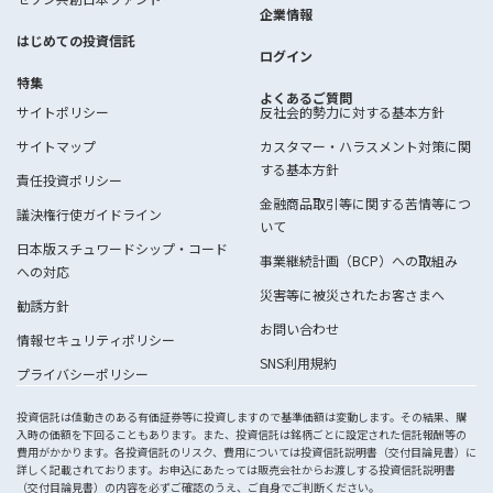
企業情報
はじめての投資信託
ログイン
特集
よくあるご質問
サイトポリシー
反社会的勢力に対する基本方針
サイトマップ
カスタマー・ハラスメント対策に関
する基本方針
責任投資ポリシー
金融商品取引等に関する苦情等につ
議決権行使ガイドライン
いて
日本版スチュワードシップ・コード
事業継続計画（BCP）への取組み
への対応
災害等に被災されたお客さまへ
勧誘方針
お問い合わせ
情報セキュリティポリシー
SNS利用規約
プライバシーポリシー
投資信託は値動きのある有価証券等に投資しますので基準価額は変動します。その結果、購
入時の価額を下回ることもあります。また、投資信託は銘柄ごとに設定された信託報酬等の
費用がかかります。各投資信託のリスク、費用については投資信託説明書（交付目論見書）に
詳しく記載されております。お申込にあたっては販売会社からお渡しする投資信託説明書
（交付目論見書）の内容を必ずご確認のうえ、ご自身でご判断ください。