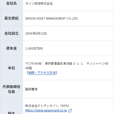
会社名
セゾン投信株式会社
英文表記
SAISON ASSET MANAGEMENT CO.,LTD.
会社設立
2006年6月12日
資本金
1,000百万円
〒170-6048 東京都豊島区東池袋３-１-１ サンシャイン60
本社
48階
【
地図・アクセス方法
】
代表取締役
園部鷹博
社長
株式会社クレディセゾン（60%）
https://www.saisoncard.co.jp
株主