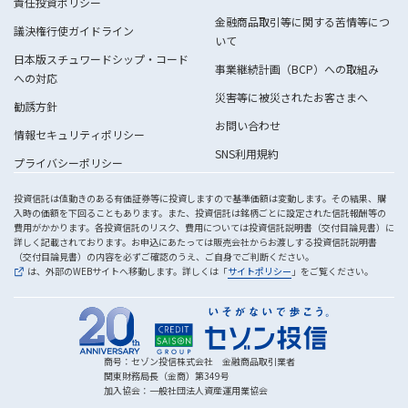
責任投資ポリシー
金融商品取引等に関する苦情等につ
議決権行使ガイドライン
いて
日本版スチュワードシップ・コード
事業継続計画（BCP）への取組み
への対応
災害等に被災されたお客さまへ
勧誘方針
お問い合わせ
情報セキュリティポリシー
SNS利用規約
プライバシーポリシー
投資信託は値動きのある有価証券等に投資しますので基準価額は変動します。その結果、購
入時の価額を下回ることもあります。また、投資信託は銘柄ごとに設定された信託報酬等の
費用がかかります。各投資信託のリスク、費用については投資信託説明書（交付目論見書）に
詳しく記載されております。お申込にあたっては販売会社からお渡しする投資信託説明書
（交付目論見書）の内容を必ずご確認のうえ、ご自身でご判断ください。
は、外部のWEBサイトへ移動します。詳しくは「
サイトポリシー
」をご覧ください。
商号：セゾン投信株式会社 金融商品取引業者
関東財務局長（金商）第349号
加入協会：一般社団法人資産運用業協会