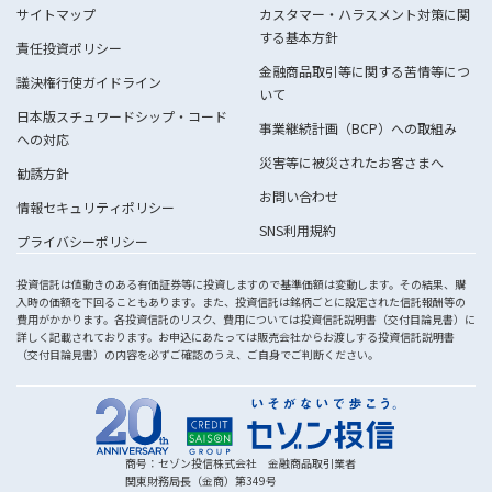
サイトマップ
カスタマー・ハラスメント対策に関
する基本方針
責任投資ポリシー
金融商品取引等に関する苦情等につ
議決権行使ガイドライン
いて
日本版スチュワードシップ・コード
事業継続計画（BCP）への取組み
への対応
災害等に被災されたお客さまへ
勧誘方針
お問い合わせ
情報セキュリティポリシー
SNS利用規約
プライバシーポリシー
投資信託は値動きのある有価証券等に投資しますので基準価額は変動します。その結果、購
入時の価額を下回ることもあります。また、投資信託は銘柄ごとに設定された信託報酬等の
費用がかかります。各投資信託のリスク、費用については投資信託説明書（交付目論見書）に
詳しく記載されております。お申込にあたっては販売会社からお渡しする投資信託説明書
（交付目論見書）の内容を必ずご確認のうえ、ご自身でご判断ください。
商号：セゾン投信株式会社 金融商品取引業者
関東財務局長（金商）第349号