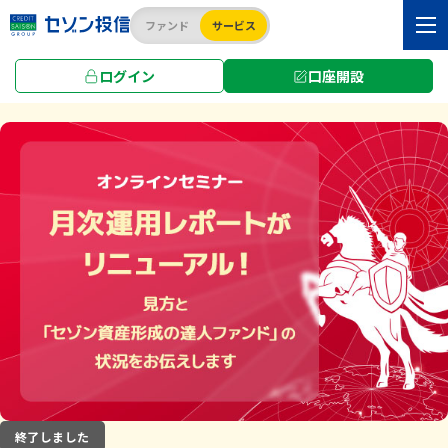
ファンド
サービス
ログイン
口座開設
TOP
知る・セミナー
【10:00～】月次運用レポートがリニューアル！見方
終了しました