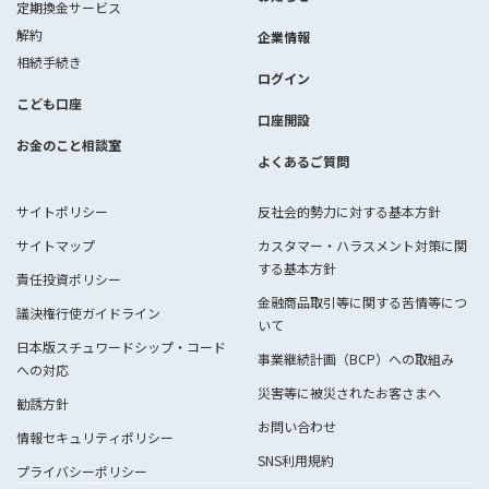
定期換金サービス
解約
企業情報
相続手続き
ログイン
こども口座
口座開設
お金のこと相談室
よくあるご質問
サイトポリシー
反社会的勢力に対する基本方針
サイトマップ
カスタマー・ハラスメント対策に関
する基本方針
責任投資ポリシー
金融商品取引等に関する苦情等につ
議決権行使ガイドライン
いて
日本版スチュワードシップ・コード
事業継続計画（BCP）への取組み
への対応
災害等に被災されたお客さまへ
勧誘方針
お問い合わせ
情報セキュリティポリシー
SNS利用規約
プライバシーポリシー