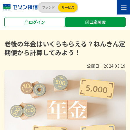
ファンド
サービス
ログイン
口座開設
TOP
知る・セミナー
お役立ちコラム
投老後の年金はいくらもらえる？
老後の年金はいくらもらえる？
ねんきん定
期便から計算してみよう！
公開日：
2024.03.19