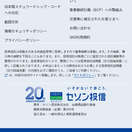
いて
日本版スチュワードシップ・コード
事業継続計画（BCP）への取組み
への対応
災害等に被災されたお客さまへ
勧誘方針
お問い合わせ
情報セキュリティポリシー
SNS利用規約
プライバシーポリシー
投資信託は値動きのある有価証券等に投資しますので基準価額は変動します。その結果、購
入時の価額を下回ることもあります。また、投資信託は銘柄ごとに設定された信託報酬等の
費用がかかります。各投資信託のリスク、費用については投資信託説明書（交付目論見書）に
詳しく記載されております。お申込にあたっては販売会社からお渡しする投資信託説明書
（交付目論見書）の内容を必ずご確認のうえ、ご自身でご判断ください。
は、外部のWEBサイトへ移動します。詳しくは「
サイトポリシー
」をご覧ください。
商号：セゾン投信株式会社 金融商品取引業者
関東財務局長（金商）第349号
加入協会：一般社団法人資産運用業協会