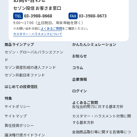
セゾン投信 お客さま窓口
03-3988-8668
03-3988-8673
TEL
FAX
9:00～17:00（土日祝日、年末年始を除く）
※お問い合わせ前に
よくあるご質問
をご確認ください。
カスタマー・ハラスメントについて
商品ラインアップ
かんたんシミュレーション
セゾン・グローバルバランスファン
お知らせ
ド
セゾン資産形成の達人ファンド
コラム
セゾン共創日本ファンド
企業情報
はじめての投資信託
ログイン
特集
よくあるご質問
サイトポリシー
反社会的勢力に対する基本方針
サイトマップ
カスタマー・ハラスメント対策に関
する基本方針
責任投資ポリシー
金融商品取引等に関する苦情等につ
議決権行使ガイドライン