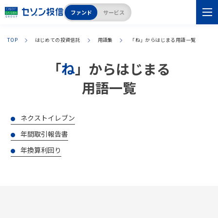
ファンド
サービス
TOP
はじめての投資信託
用語集
「
ね
」からはじまる用語一覧
「
ね
」からはじまる
用語一覧
ネクストイレブン
年間取引報告書
年換算利回り