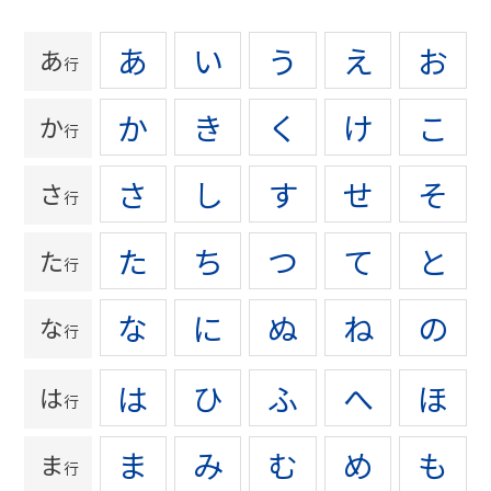
あ
い
う
え
お
あ
行
か
き
く
け
こ
か
行
さ
し
す
せ
そ
さ
行
た
ち
つ
て
と
た
行
な
に
ぬ
ね
の
な
行
は
ひ
ふ
へ
ほ
は
行
ま
み
む
め
も
ま
行