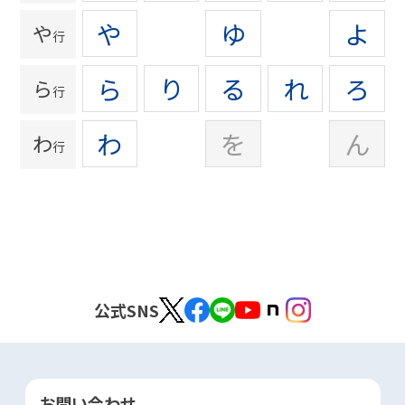
や
ゆ
よ
や
行
ら
り
る
れ
ろ
ら
行
わ
を
ん
わ
行
公式SNS
お問い合わせ