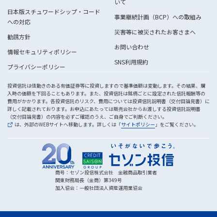
いて
日本版スチュワードシップ・コード
事業継続計画（BCP）への取組み
への対応
災害等に被災されたお客さまへ
勧誘方針
お問い合わせ
情報セキュリティポリシー
SNS利用規約
プライバシーポリシー
投資信託は値動きのある有価証券等に投資しますので基準価額は変動します。その結果、購
入時の価額を下回ることもあります。また、投資信託は銘柄ごとに設定された信託報酬等の
費用がかかります。各投資信託のリスク、費用については投資信託説明書（交付目論見書）に
詳しく記載されております。お申込にあたっては販売会社からお渡しする投資信託説明書
（交付目論見書）の内容を必ずご確認のうえ、ご自身でご判断ください。
は、外部のWEBサイトへ移動します。詳しくは「
サイトポリシー
」をご覧ください。
商号：セゾン投信株式会社 金融商品取引業者
関東財務局長（金商）第349号
加入協会：一般社団法人資産運用業協会