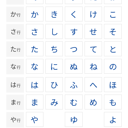
か
き
く
け
こ
か
行
さ
し
す
せ
そ
さ
行
た
ち
つ
て
と
た
行
な
に
ぬ
ね
の
な
行
は
ひ
ふ
へ
ほ
は
行
ま
み
む
め
も
ま
行
や
ゆ
よ
や
行