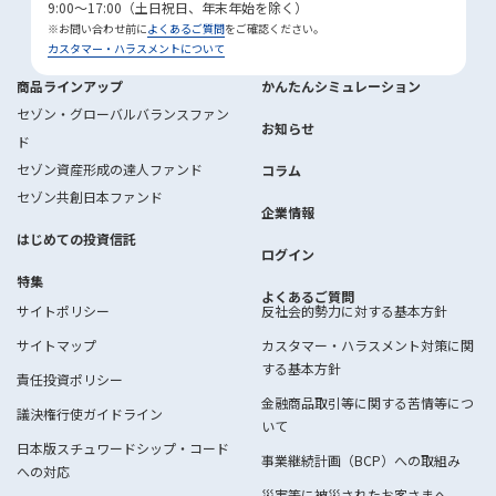
9:00～17:00（土日祝日、年末年始を除く）
※お問い合わせ前に
よくあるご質問
をご確認ください。
カスタマー・ハラスメントについて
商品ラインアップ
かんたんシミュレーション
セゾン・グローバルバランスファン
お知らせ
ド
セゾン資産形成の達人ファンド
コラム
セゾン共創日本ファンド
企業情報
はじめての投資信託
ログイン
特集
よくあるご質問
サイトポリシー
反社会的勢力に対する基本方針
サイトマップ
カスタマー・ハラスメント対策に関
する基本方針
責任投資ポリシー
金融商品取引等に関する苦情等につ
議決権行使ガイドライン
いて
日本版スチュワードシップ・コード
事業継続計画（BCP）への取組み
への対応
災害等に被災されたお客さまへ