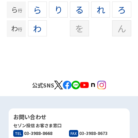
ら
り
る
れ
ろ
ら
行
わ
を
ん
わ
行
公式SNS
お問い合わせ
セゾン投信 お客さま窓口
03-3988-8668
03-3988-8673
TEL
FAX