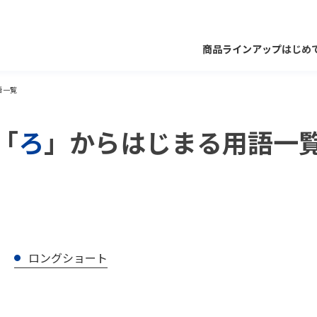
商品ラインアップ
はじめ
語一覧
「
ろ
」からはじまる
用語一
セゾン資産形成の
セゾン共創
お客さま本位の業務
会社概要・運用体制等
達人ファンド
日本ファンド
フィデューシャリー
共通KPIと実績報告
セゾン投信における資
約款・規程等
取組み・方針・苦情
ロングショート