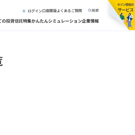
セゾン投信の
サービス
検索
口座開設
よくあるご質問
ログイン
ての投資信託
特集
かんたんシミュレーション
企業情報
覧
運営
宣言
購入する・
初めての方へ
買い方を選ぶ
産運用業宣言2020
定期換金・
こども口座
解約・引き継ぐ
相談等
お金のことを
ご利用ガイド・
相談する
お手続き
ログイン
口座開設