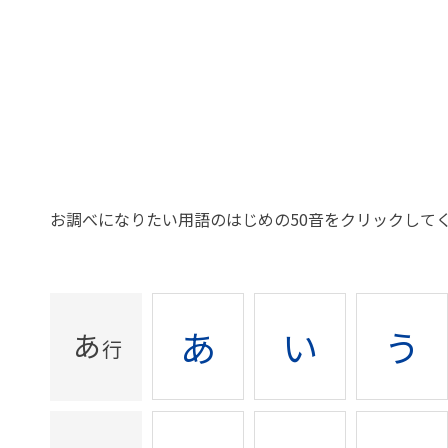
お調べになりたい用語のはじめの50音をクリックして
あ
い
う
あ
行