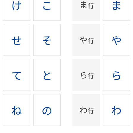
け
こ
ま
ま
行
せ
そ
や
や
行
て
と
ら
ら
行
ね
の
わ
わ
行