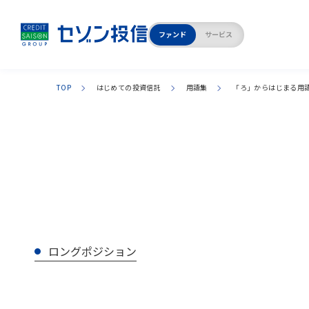
ファンド
サービス
TOP
はじめての投資信託
用語集
「
ろ
」からはじまる用
商品ラインアップ
企業情報TOP
セゾン・グローバル
代表メッセージ
バランスファンド
「お客さま本位の業務運営」
への取り組み実績
財務状況
ロングポジション
採用情報