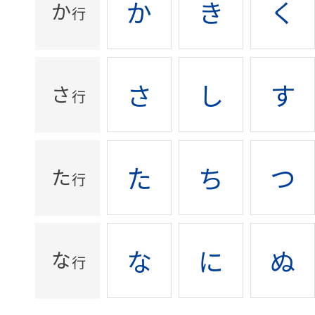
か
き
く
か
行
さ
し
す
さ
行
た
ち
つ
た
行
な
に
ぬ
な
行