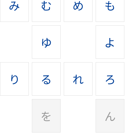
み
む
め
も
ゆ
よ
り
る
れ
ろ
を
ん