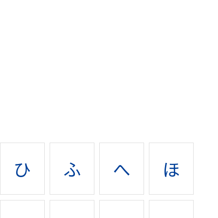
ひ
ふ
へ
ほ