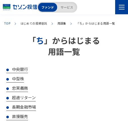
ファンド
サービス
TOP
はじめての投資信託
用語集
「
ち
」からはじまる用語一覧
「
ち
」からはじまる
用語一覧
中央銀行
中型株
忠実義務
超過リターン
長期金融市場
直接販売