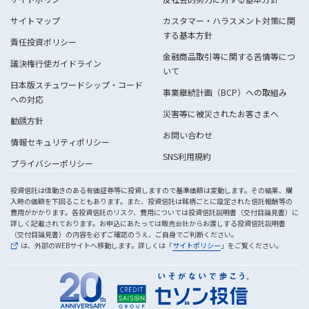
サイトマップ
カスタマー・ハラスメント対策に関
する基本方針
責任投資ポリシー
金融商品取引等に関する苦情等につ
議決権行使ガイドライン
いて
日本版スチュワードシップ・コード
事業継続計画（BCP）への取組み
への対応
災害等に被災されたお客さまへ
勧誘方針
お問い合わせ
情報セキュリティポリシー
SNS利用規約
プライバシーポリシー
投資信託は値動きのある有価証券等に投資しますので基準価額は変動します。その結果、購
入時の価額を下回ることもあります。また、投資信託は銘柄ごとに設定された信託報酬等の
費用がかかります。各投資信託のリスク、費用については投資信託説明書（交付目論見書）に
詳しく記載されております。お申込にあたっては販売会社からお渡しする投資信託説明書
（交付目論見書）の内容を必ずご確認のうえ、ご自身でご判断ください。
は、外部のWEBサイトへ移動します。詳しくは「
サイトポリシー
」をご覧ください。