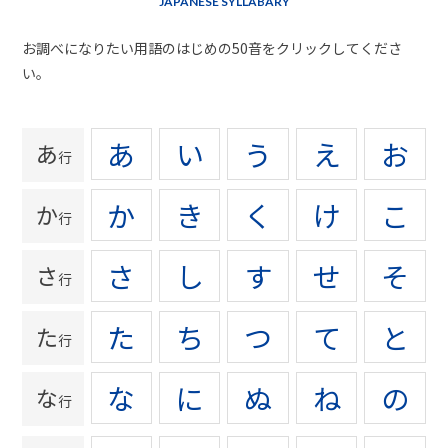
JAPANESE SYLLABARY
お調べになりたい用語のはじめの50音をクリックしてくださ
い。
あ
い
う
え
お
あ
行
か
き
く
け
こ
か
行
さ
し
す
せ
そ
さ
行
た
ち
つ
て
と
た
行
な
に
ぬ
ね
の
な
行