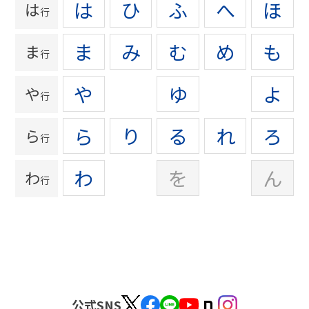
は
ひ
ふ
へ
ほ
は
行
ま
み
む
め
も
ま
行
や
ゆ
よ
や
行
ら
り
る
れ
ろ
ら
行
わ
を
ん
わ
行
公式SNS