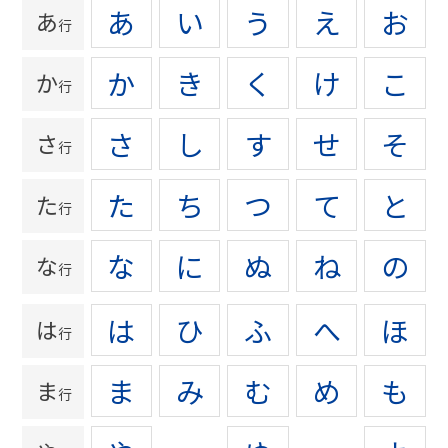
あ
い
う
え
お
あ
行
か
き
く
け
こ
か
行
さ
し
す
せ
そ
さ
行
た
ち
つ
て
と
た
行
な
に
ぬ
ね
の
な
行
は
ひ
ふ
へ
ほ
は
行
ま
み
む
め
も
ま
行