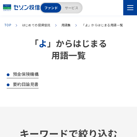
ファンド
サービス
TOP
はじめての投資信託
用語集
「
よ
」からはじまる用語一覧
「
よ
」からはじまる
用語一覧
預金保険機構
要約目論見書
キーワードで絞り込む