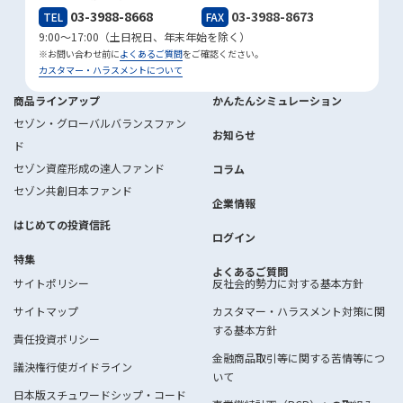
03-3988-8668
03-3988-8673
TEL
FAX
9:00～17:00（土日祝日、年末年始を除く）
※お問い合わせ前に
よくあるご質問
をご確認ください。
カスタマー・ハラスメントについて
商品ラインアップ
かんたんシミュレーション
セゾン・グローバルバランスファン
お知らせ
ド
セゾン資産形成の達人ファンド
コラム
セゾン共創日本ファンド
企業情報
はじめての投資信託
ログイン
特集
よくあるご質問
サイトポリシー
反社会的勢力に対する基本方針
サイトマップ
カスタマー・ハラスメント対策に関
する基本方針
責任投資ポリシー
金融商品取引等に関する苦情等につ
議決権行使ガイドライン
いて
日本版スチュワードシップ・コード