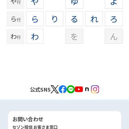
や
ゆ
よ
や
行
ら
り
る
れ
ろ
ら
行
わ
を
ん
わ
行
公式SNS
お問い合わせ
セゾン投信 お客さま窓口